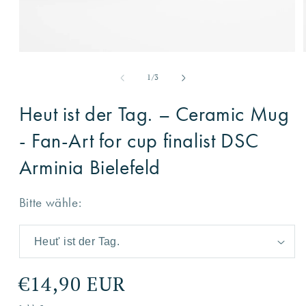
Medien
1
in
von
1
/
3
Modal
öffnen
Heut ist der Tag. – Ceramic Mug
- Fan-Art for cup finalist DSC
Arminia Bielefeld
Bitte wähle:
Normaler
€14,90 EUR