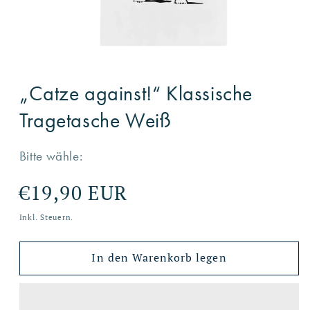
Medien
1
„Catze against!“ Klassische
in
Modal
öffnen
Tragetasche Weiß
Bitte wähle:
Normaler
€19,90 EUR
Preis
Inkl. Steuern.
In den Warenkorb legen