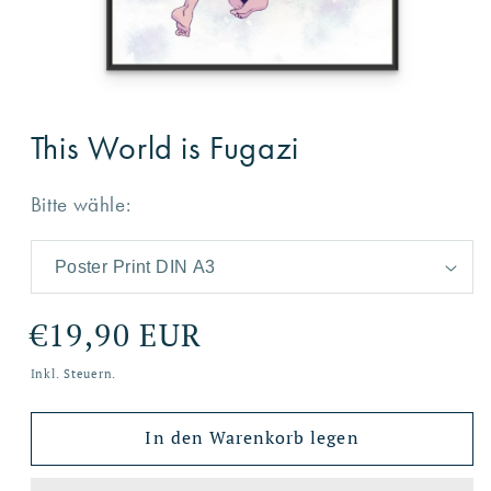
Medien
1
This World is Fugazi
in
Modal
öffnen
Bitte wähle:
Normaler
€19,90 EUR
Preis
Inkl. Steuern.
In den Warenkorb legen