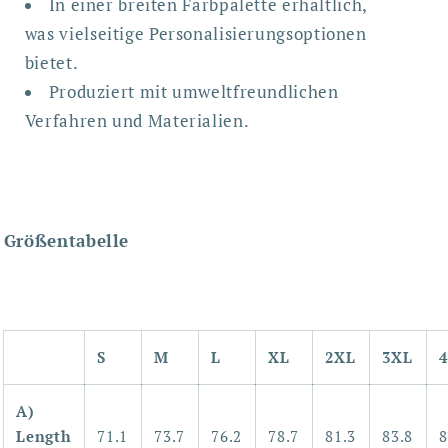
In einer breiten Farbpalette erhältlich,
was vielseitige Personalisierungsoptionen
bietet.
Produziert mit umweltfreundlichen
Verfahren und Materialien.
Größentabelle
S
M
L
XL
2XL
3XL
A)
Length
71.1
73.7
76.2
78.7
81.3
83.8