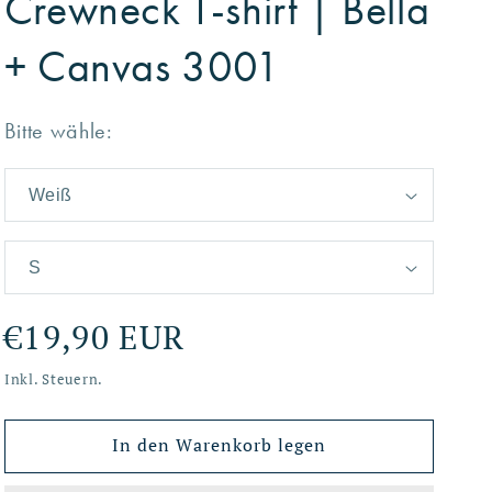
Crewneck T-shirt | Bella
+ Canvas 3001
Bitte wähle:
Normaler
€19,90 EUR
Preis
Inkl. Steuern.
In den Warenkorb legen