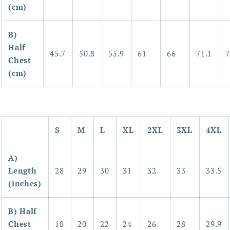
(cm)
B)
Half
45.7
50.8
55.9
61
66
71.1
Chest
(cm)
S
M
L
XL
2XL
3XL
4XL
A)
Length
28
29
30
31
32
33
33.5
(inches)
B) Half
Chest
18
20
22
24
26
28
29.9